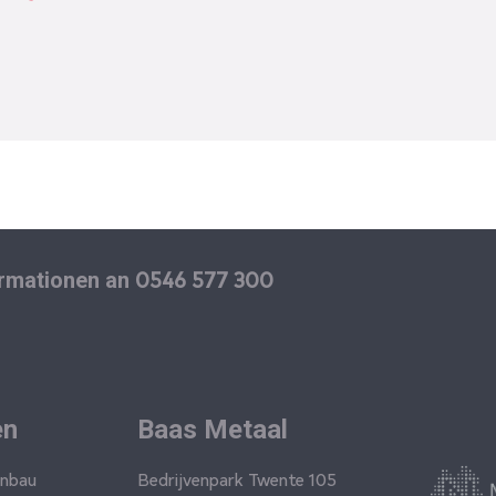
0546 577 300
ormationen an
en
Baas Metaal
enbau
Bedrijvenpark Twente 105