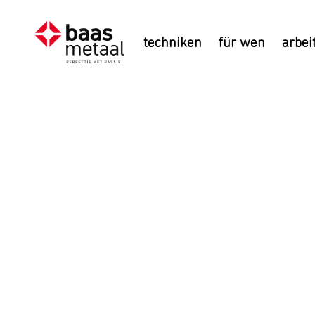
techniken
für wen
arbei
Verwaltu