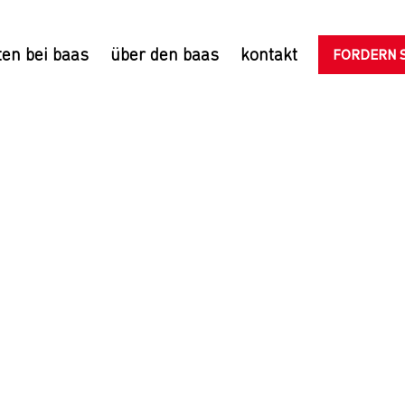
FORDERN S
ten bei baas
über den baas
kontakt
ngsassistent