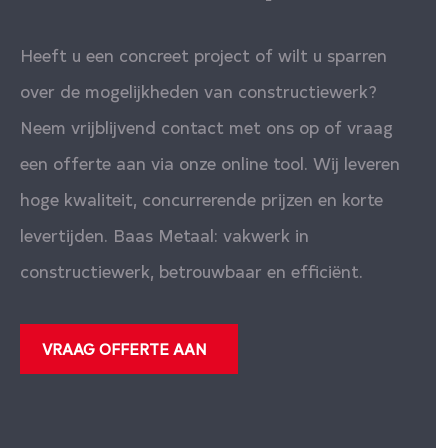
Heeft u een concreet project of wilt u sparren
over de mogelijkheden van constructiewerk?
Neem vrijblijvend contact met ons op of vraag
een offerte aan via onze online tool. Wij leveren
hoge kwaliteit, concurrerende prijzen en korte
levertijden. Baas Metaal: vakwerk in
constructiewerk, betrouwbaar en efficiënt.
VRAAG OFFERTE AAN