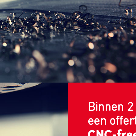
Binnen 2
een offer
CNC-fre