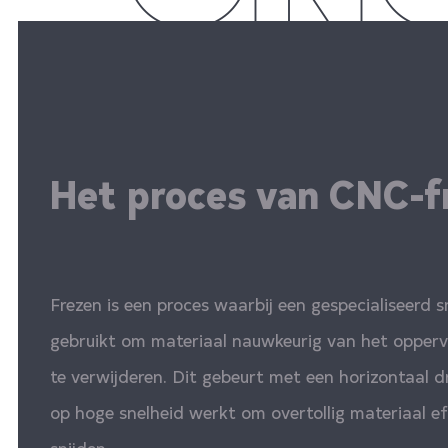
Het proces van CNC-f
Frezen is een proces waarbij een gespecialiseerd 
gebruikt om materiaal nauwkeurig van het opperv
te verwijderen. Dit gebeurt met een horizontaal d
op hoge snelheid werkt om overtollig materiaal ef
snijden.