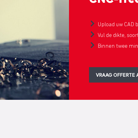
Upload uw CAD 
Vul de dikte, soo
Binnen twee min
VRAAG OFFERTE 