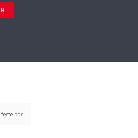
AN
fferte aan