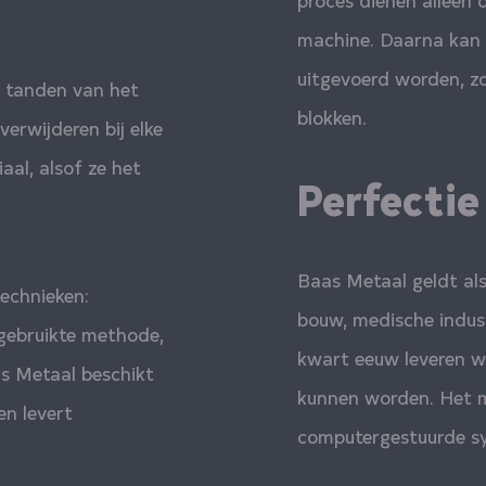
machine. Daarna kan 
uitgevoerd worden, zo
De tanden van het
blokken.
erwijderen bij elke
aal, alsof ze het
Perfecti
Baas Metaal geldt als
echnieken:
bouw, medische indust
 gebruikte methode,
kwart eeuw leveren w
s Metaal beschikt
kunnen worden. Het ma
en levert
computergestuurde sys