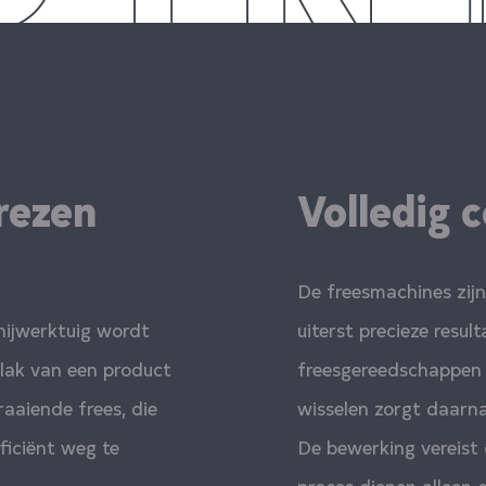
rezen
Volledig 
De freesmachines zij
snijwerktuig wordt
uiterst precieze resu
lak van een product
freesgereedschappen 
raaiende frees, die
wisselen zorgt daarna
ficiënt weg te
De bewerking vereist
proces dienen alleen