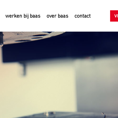
V
werken bij baas
over baas
contact