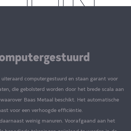
computergestuurd
n uiteraard computergestuurd en staan garant voor
ltaten, die gebolsterd worden door het brede scala aan
waarover Baas Metaal beschikt. Het automatische
ast voor een verhoogde efficiëntie.
 daarnaast weinig manuren. Voorafgaand aan het
 de benodigde tekeningen geüpload te worden in de