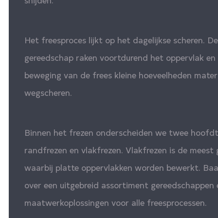
Het freesproces lijkt op het dagelijkse scheren. 
gereedschap raken voortdurend het oppervlak en v
beweging van de frees kleine hoeveelheden materi
wegscheren.
Binnen het frezen onderscheiden we twee hoofdt
randfrezen en vlakfrezen. Vlakfrezen is de meest
waarbij platte oppervlakken worden bewerkt. Baa
over een uitgebreid assortiment gereedschappen 
maatwerkoplossingen voor alle freesprocessen.