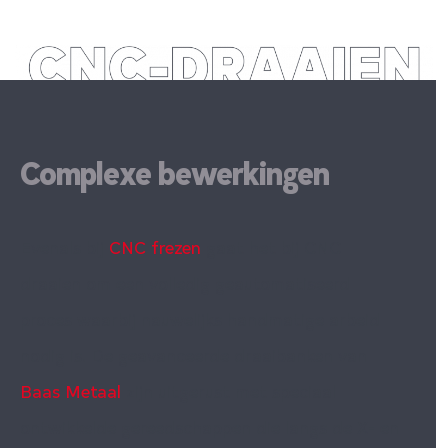
Complexe bewerkingen
Evenals bij
CNC frezen
gaat het bij CNC
draaien om een volledig geautomatiseerd
proces waarbij nauwelijks handmatige arbeid
nodig is. De geavanceerde draaibanken van
Baas Metaal
zijn uitgerust met speciaal
ontwikkelde gereedschappen die langs de X- en