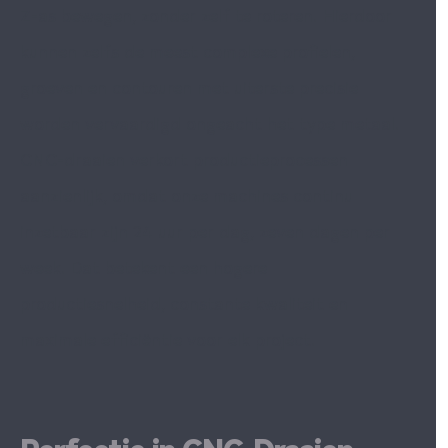
Z-as bewegen, zonder zelf te roteren. Hierdoor
kunnen zelfs de meest complexe profielen,
groeven en contouren met uiterste precisie
worden vervaardigd ongeacht het type metaal.
CNC-draaien verkort productieprocessen
aanzienlijk, omdat onze machines continu
inzetbaar zijn 24 uur per dag, zeven dagen per
week. Dat betekent een hogere
productiesnelheid, constante kwaliteit en
maximale efficiëntie voor elk project.