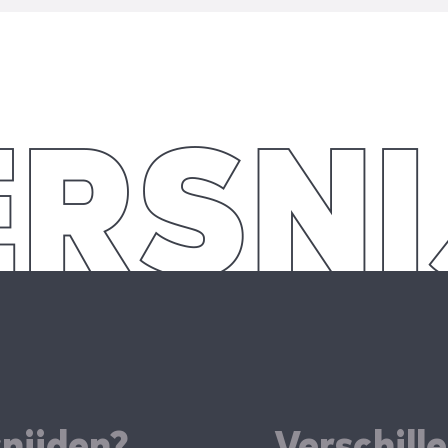
snijden?
Verschill