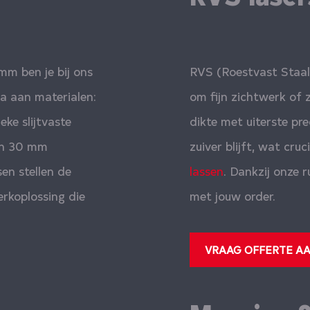
mm ben je bij ons
RVS (Roestvast Staal
la aan materialen:
om fijn zichtwerk of
ke slijtvaste
dikte met uiterste pre
van 30 mm
zuiver blijft, wat cru
en stellen de
lassen
. Dankzij onze
erkoplossing die
met jouw order.
VRAAG OFFERTE A