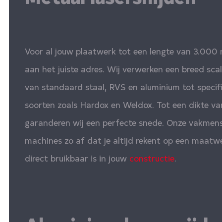
Voor al jouw plaatwerk tot een lengte van 3.000 
aan het juiste adres. Wij verwerken een breed sca
van standaard staal, RVS en aluminium tot specifie
soorten zoals Hardox en Weldox. Tot een dikte 
garanderen wij een perfecte snede. Onze vakmens
machines zo af dat je altijd rekent op een maatw
direct bruikbaar is in jouw
constructie
.