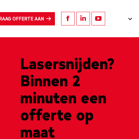
RAAG OFFERTE AAN
Facebook
Linkedin
YouTube
page
page
page
opens
opens
opens
Lasersnijden?
in
in
in
Binnen 2
new
new
new
minuten een
window
window
window
offerte op
maat