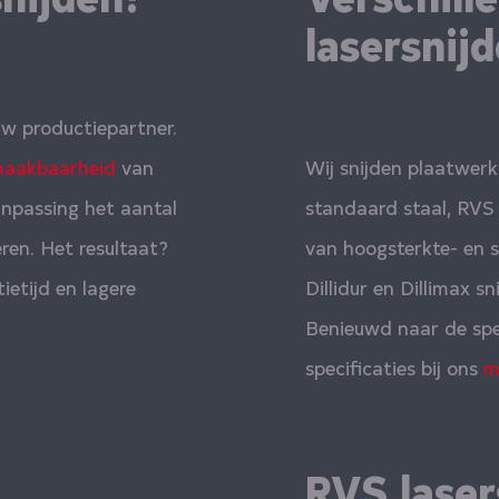
e
lasersnij
ouw productiepartner.
aakbaarheid
van
Wij snijden plaatwer
npassing het aantal
standaard staal, RVS 
ren. Het resultaat?
van hoogsterkte- en s
ietijd en lagere
Dillidur en Dillimax s
Benieuwd naar de spec
specificaties bij ons
m
RVS laser