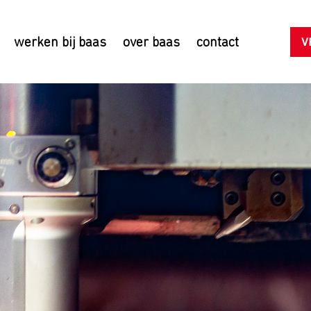
V
werken bij baas
over baas
contact