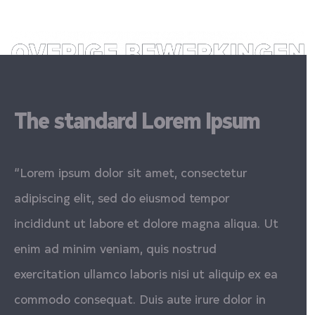
The standard Lorem Ipsum
“Lorem ipsum dolor sit amet, consectetur
adipiscing elit, sed do eiusmod tempor
incididunt ut labore et dolore magna aliqua. Ut
enim ad minim veniam, quis nostrud
exercitation ullamco laboris nisi ut aliquip ex ea
commodo consequat. Duis aute irure dolor in