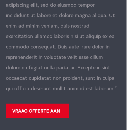
adipiscing elit, sed do eiusmod tempor
incididunt ut labore et dolore magna aliqua. Ut
enim ad minim veniam, quis nostrud
exercitation ullamco laboris nisi ut aliquip ex ea
commodo consequat. Duis aute irure dolor in
reprehenderit in voluptate velit esse cillum
dolore eu fugiat nulla pariatur. Excepteur sint
occaecat cupidatat non proident, sunt in culpa
qui officia deserunt mollit anim id est laborum.”
VRAAG OFFERTE AAN