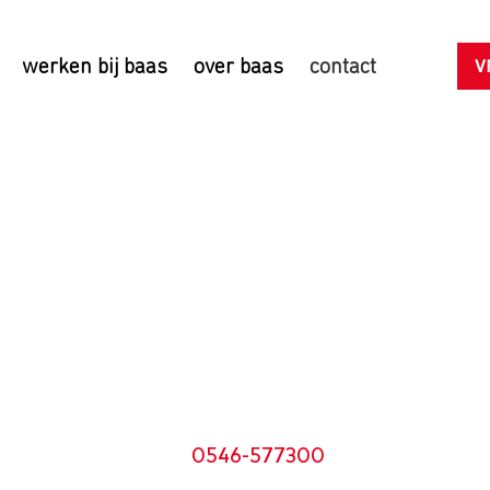
V
werken bij baas
over baas
contact
tact op
s
 onze dienstverlening of een vrijblijvende offerte vu
0546-577300
p via telefoonnummer
.