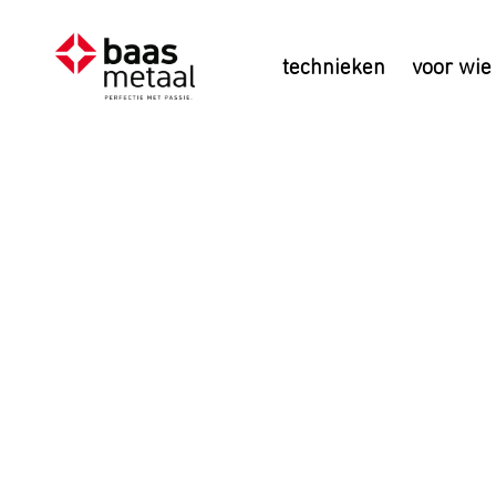
technieken
voor wie
Neem con
met Baa
Voor meer informatie over
in of neemt u contact o